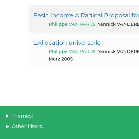
Basic Income A Radical Proposal fo
Philippe VAN PARIJS
, Yannick VANDERBO
L’Allocation universelle
Philippe VAN PARIJS
, Yannick VANDERBO
März 2005
Themes:
Other filters: