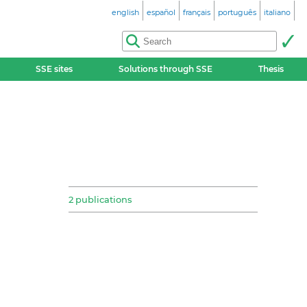
english
español
français
português
italiano
SSE sites
Solutions through SSE
Thesis
2 publications