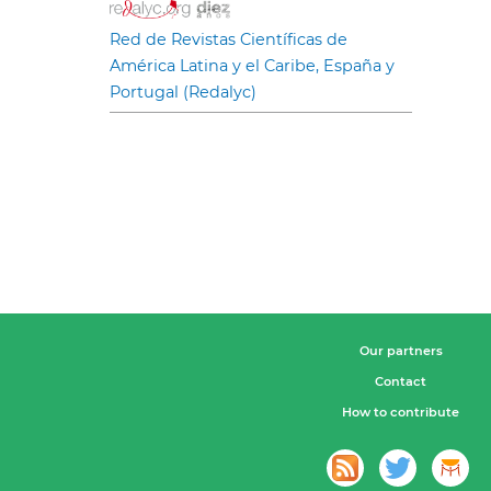
Red de Revistas Científicas de
América Latina y el Caribe, España y
Portugal (Redalyc)
Our partners
Contact
How to contribute