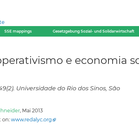
te
SSE mappings
Gesetzgebung Sozial- und Solidarwirtschaft
operativismo e economia so
 49(2). Universidade do Rio dos Sinos, Sâo
chneider
, Mai 2013
 on:
www.redalyc.org