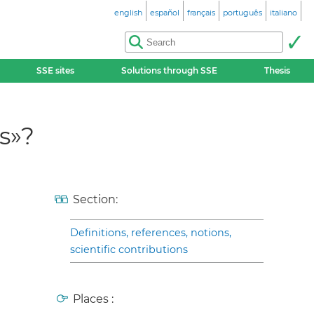
english
español
français
português
italiano
SSE sites
Solutions through SSE
Thesis
s»?
Section:
Definitions, references, notions,
scientific contributions
Places :