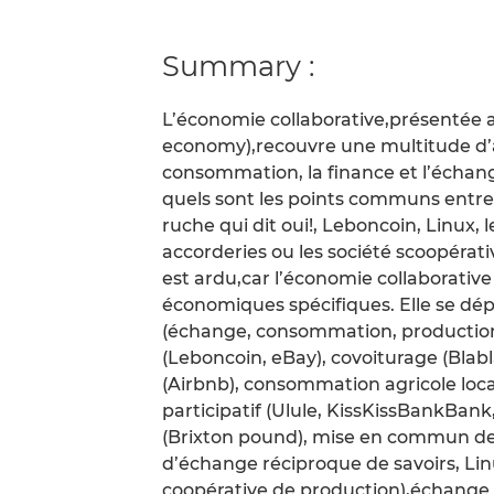
Summary :
L’économie collaborative,présentée 
economy),recouvre une multitude d’ac
consommation, la finance et l’échang
quels sont les points communs entre 
ruche qui dit oui!, Leboncoin, Linux, 
accorderies ou les société scoopérat
est ardu,car l’économie collaborati
économiques spécifiques. Elle se dép
(échange, consommation, production,
(Leboncoin, eBay), covoiturage (Blab
(Airbnb), consommation agricole local
participatif (Ulule, KissKissBankBa
(Brixton pound), mise en commun de
d’échange réciproque de savoirs, Lin
coopérative de production),échange 