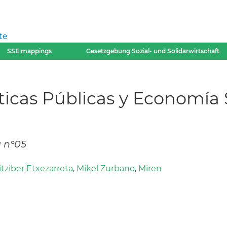
te
SSE mappings
Gesetzgebung Sozial- und Solidarwirtschaft
íticas Públicas y Economía S
a n°05
itziber Etxezarreta
,
Mikel Zurbano
,
Miren