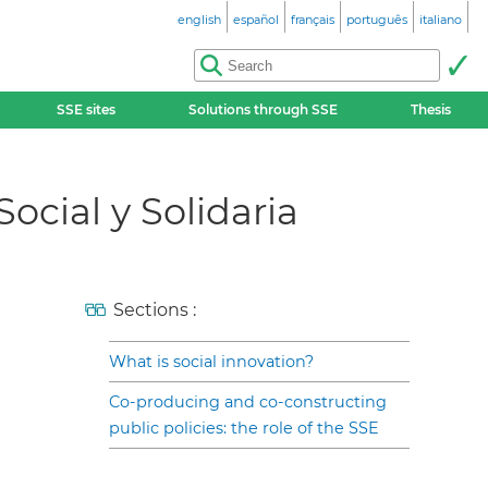
english
español
français
português
italiano
SSE sites
Solutions through SSE
Thesis
ocial y Solidaria
Sections :
What is social innovation?
Co-producing and co-constructing
public policies: the role of the SSE