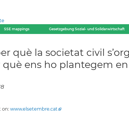
te
SSE mappings
Gesetzgebung Sozial- und Solidarwirtschaft
 què la societat civil s’or
 què ens ho plantegem e
18
 on:
www.elsetembre.cat