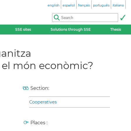
english
español
français
português
italiano
SSE sites
Solutions through SSE
Thesis
ganitza
n el món econòmic?
Section:
Cooperatives
Places :