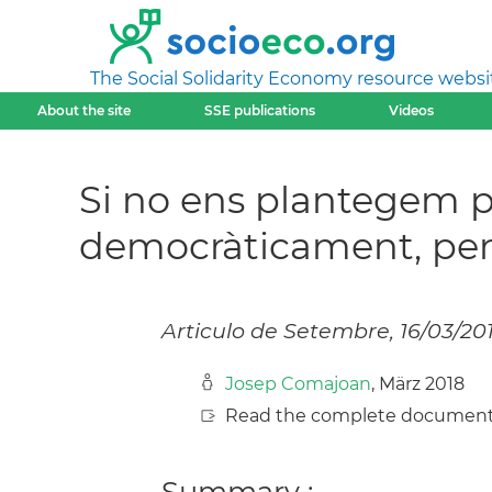
The Social Solidarity Economy resource websi
About the site
SSE publications
Videos
Si no ens plantegem per
democràticament, per
Articulo de Setembre, 16/03/20
Josep Comajoan
, März 2018
Read the complete document
Summary :