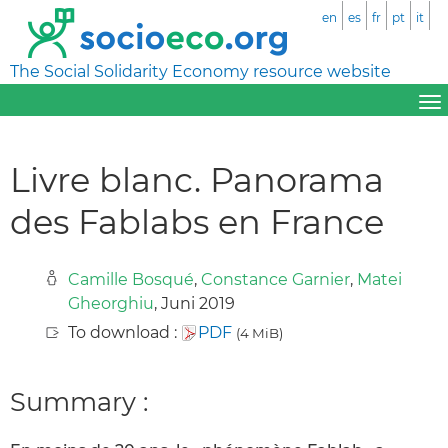
en
es
fr
pt
it
The Social Solidarity Economy resource website
Livre blanc. Panorama
des Fablabs en France
Camille Bosqué
,
Constance Garnier
,
Matei
Gheorghiu
, Juni 2019
To download :
PDF
(4 MiB)
Summary :