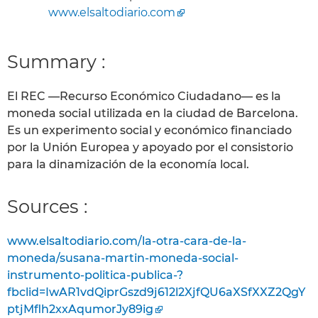
www.elsaltodiario.com
Summary :
El REC —Recurso Económico Ciudadano— es la
moneda social utilizada en la ciudad de Barcelona.
Es un experimento social y económico financiado
por la Unión Europea y apoyado por el consistorio
para la dinamización de la economía local.
Sources :
www.elsaltodiario.com/la-otra-cara-de-la-
moneda/susana-martin-moneda-social-
instrumento-politica-publica-?
fbclid=IwAR1vdQiprGszd9j612l2XjfQU6aXSfXXZ2QgY
ptjMflh2xxAqumorJy89ig