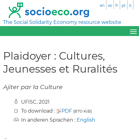
en
es
fr
pt
it
The Social Solidarity Economy resource website
Plaidoyer : Cultures,
Jeunesses et Ruralités
Ajiter par la Culture
UFISC, 2021
To download :
PDF
(870 KiB)
In anderen Sprachen :
English