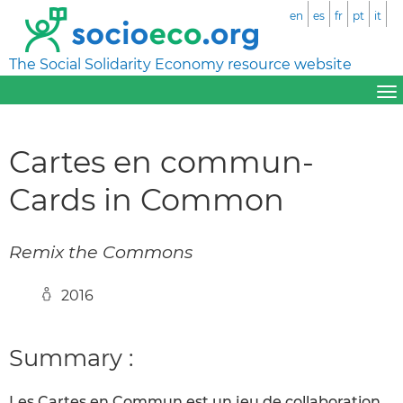
en
es
fr
pt
it
The Social Solidarity Economy resource website
Cartes en commun-
Cards in Common
Remix the Commons
2016
Summary :
Les Cartes en Commun est un jeu de collaboration