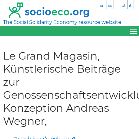
en
es
fr
pt
it
The Social Solidarity Economy resource website
Le Grand Magasin,
Künstlerische Beiträge
zur
Genossenschaftsentwickl
Konzeption Andreas
Wegner,
Publisher’s web site