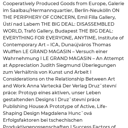
Cooperatively Produced Goods from Europe, Galerie
im Saalbau/Hermannquartier, Berlin-Neukölln ON
THE PERIPHERY OF CONCERN, Emil Filla Gallery,
Ústí nad Labem THE BIG DEAL: DISASSEMBLED
WORLD, Trafó Gallery, Budapest THE BIG DEAL:
EVERYTHING FOR EVERYONE, ANYTIME, Institute of
Contemporary Art – ICA, Dunaújváros Thomas
Wulffen LE GRAND MAGASIN – Versuch einer
Wahrnehmung I LE GRAND MAGASIN – An Attempt
at Appreciation Judith Siegmund Überlegungen
zum Verhältnis von Kunst und Arbeit I
Considerations on the Relationship Between Art
and Work Anna Vartecká Der Verlag Druzˇstevní
práce: Protoyp eines aktiven, unser Leben
gestaltenden Designs I Druzˇstevní práce
Publishing House:A Prototype of Active, Life-
Shaping Design Magdalena Huncˇová
Erfolgsfaktoren bei tschechischen
Produktivgenossenschaften I Success Factors of