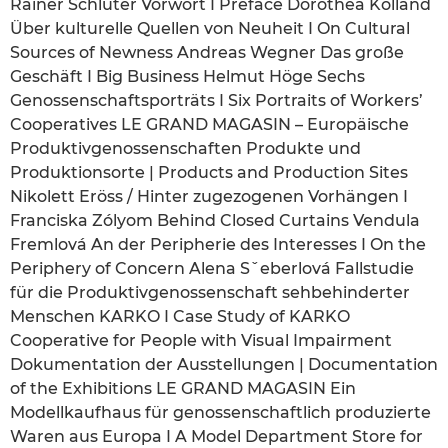
Rainer Schlüter Vorwort I Preface Dorothea Kolland
Über kulturelle Quellen von Neuheit I On Cultural
Sources of Newness Andreas Wegner Das große
Geschäft I Big Business Helmut Höge Sechs
Genossenschaftsporträts I Six Portraits of Workers’
Cooperatives LE GRAND MAGASIN – Europäische
Produktivgenossenschaften Produkte und
Produktionsorte | Products and Production Sites
Nikolett Eröss / Hinter zugezogenen Vorhängen I
Franciska Zólyom Behind Closed Curtains Vendula
Fremlová An der Peripherie des Interesses I On the
Periphery of Concern Alena Sˇeberlová Fallstudie
für die Produktivgenossenschaft sehbehinderter
Menschen KARKO I Case Study of KARKO
Cooperative for People with Visual Impairment
Dokumentation der Ausstellungen | Documentation
of the Exhibitions LE GRAND MAGASIN Ein
Modellkaufhaus für genossenschaftlich produzierte
Waren aus Europa I A Model Department Store for