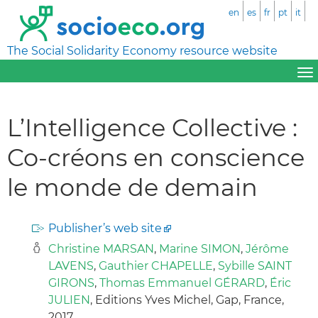
en
es
fr
pt
it
The Social Solidarity Economy resource website
L’Intelligence Collective :
Co-créons en conscience
le monde de demain
Publisher’s web site
Christine MARSAN
,
Marine SIMON
,
Jérôme
LAVENS
,
Gauthier CHAPELLE
,
Sybille SAINT
GIRONS
,
Thomas Emmanuel GÉRARD
,
Éric
JULIEN
, Editions Yves Michel, Gap, France,
2017