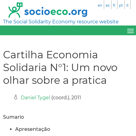
en
es
fr
pt
it
The Social Solidarity Economy resource website
Cartilha Economia
Solidaria N°1: Um novo
olhar sobre a pratica
Daniel Tygel
(coord.), 2011
Sumario
Apresentação