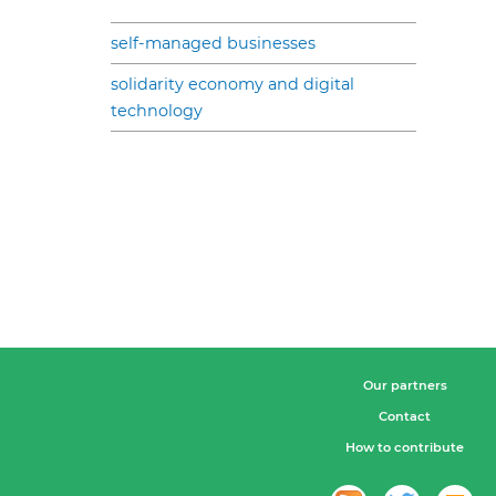
self-managed businesses
solidarity economy and digital
technology
Our partners
Contact
How to contribute