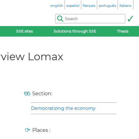
english
español
français
português
italiano
SSE sites
Solutions through SSE
Thesis
erview Lomax
Section:
Democratizing the economy
Places :