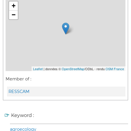
+
−
Leaflet
| données ©
OpenStreetMap
/ODbL - rendu
OSM France
Member of :
RESSCAM
Keyword :
agroecology