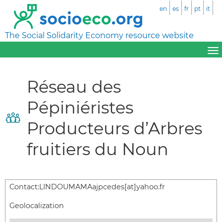
en
es
fr
pt
it
The Social Solidarity Economy resource website
Réseau des
Pépiniéristes
Producteurs d’Arbres
fruitiers du Noun
Contact:
LINDOUMAMAajpcedes[at]yahoo.fr
Geolocalization