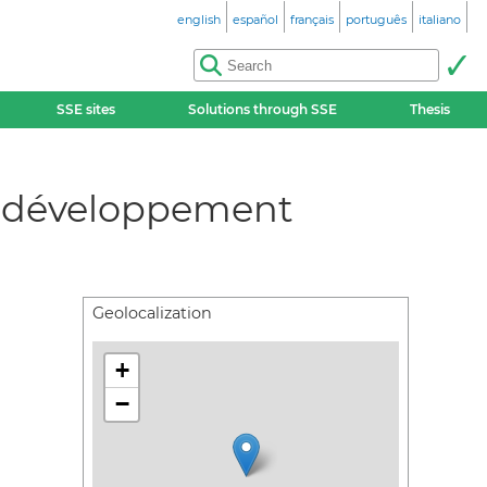
english
español
français
português
italiano
SSE sites
Solutions through SSE
Thesis
le développement
Geolocalization
+
−