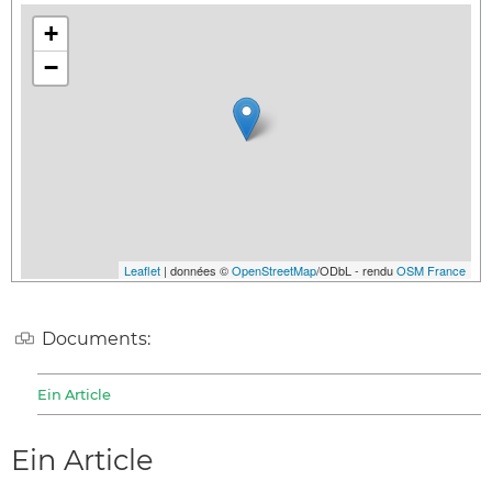
+
−
Leaflet
| données ©
OpenStreetMap
/ODbL - rendu
OSM France
Documents:
Ein Article
Ein Article