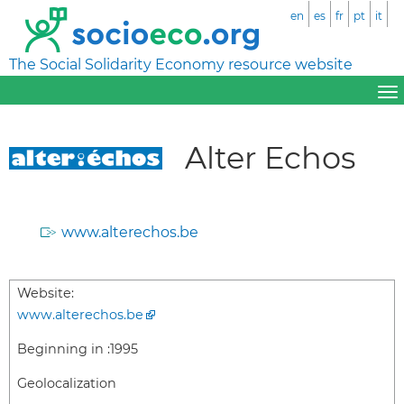
en
es
fr
pt
it
The Social Solidarity Economy resource website
Alter Echos
www.alterechos.be
Website:
www.alterechos.be
Beginning in :
1995
Geolocalization