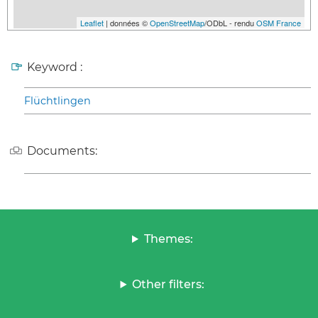
Leaflet
| données ©
OpenStreetMap
/ODbL - rendu
OSM France
Keyword :
Flüchtlingen
Documents:
Themes:
Other filters: