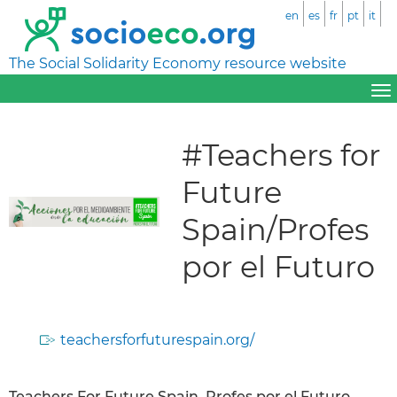
en
es
fr
pt
it
The Social Solidarity Economy resource website
#Teachers for
Future
Spain/Profes
por el Futuro
teachersforfuturespain.org/
Teachers For Future Spain, Profes por el Futuro,