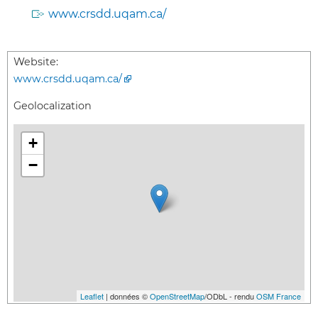
www.crsdd.uqam.ca/
Website:
www.crsdd.uqam.ca/
Geolocalization
+
−
Leaflet
| données ©
OpenStreetMap
/ODbL - rendu
OSM France