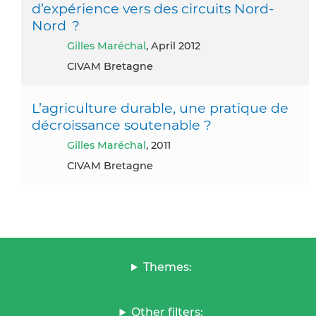
d’expérience vers des circuits Nord-
Nord ?
Gilles Maréchal
, April 2012
CIVAM Bretagne
L’agriculture durable, une pratique de
décroissance soutenable ?
Gilles Maréchal
, 2011
CIVAM Bretagne
Themes:
Other filters: