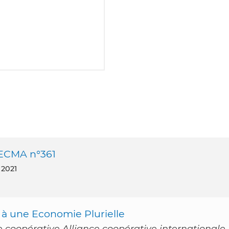
RECMA n°361
 2021
 à une Economie Plurielle
coopérative Alliance coopérative internationale