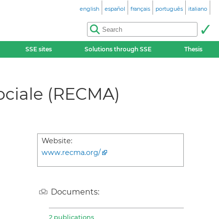
english
español
français
português
italiano
SSE sites
Solutions through SSE
Thesis
ociale (RECMA)
Website:
www.recma.org/
Documents:
2 publications