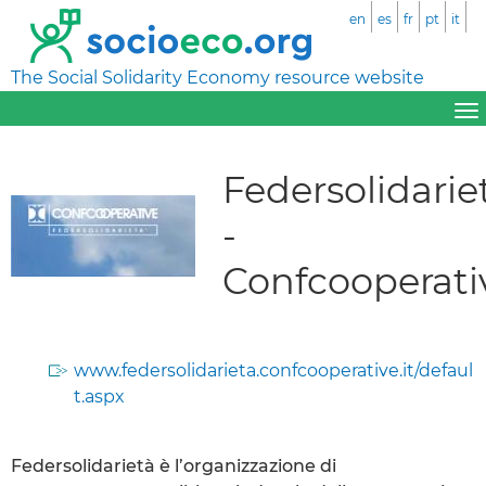
en
es
fr
pt
it
The Social Solidarity Economy resource website
Federsolidarie
-
Confcooperati
www.federsolidarieta.confcooperative.it/defaul
t.aspx
Federsolidarietà è l’organizzazione di