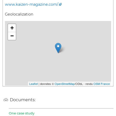
www.kaizen-magazine.com/
Geolocalization
+
−
Leaflet
| données ©
OpenStreetMap
/ODbL - rendu
OSM France
Documents:
One case study