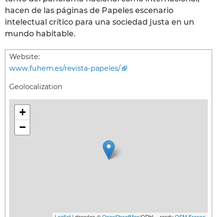
hacen de las páginas de Papeles escenario
intelectual crítico para una sociedad justa en un
mundo habitable.
Website:
www.fuhem.es/revista-papeles/
Geolocalization
+
−
Leaflet
| données ©
OpenStreetMap
/ODbL - rendu
OSM France