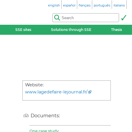
english
español
français
português
italiano
SSE sites
Solutions through SSE
Thesis
Website:
www.lagedefaire-lejournal.fr/
Documents:
One case study