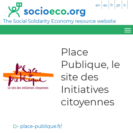
en
es
fr
pt
it
The Social Solidarity Economy resource website
Place
Publique, le
site des
Initiatives
citoyennes
place-publique.fr/