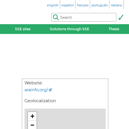
english
español
français
português
italiano
SSE sites
Solutions through SSE
Thesis
Website:
arainfo.org/
Geolocalization
+
−