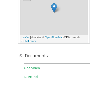
Leaflet
| données ©
OpenStreetMap
/ODbL - rendu
OSM France
Documents:
One video
32 Artikel