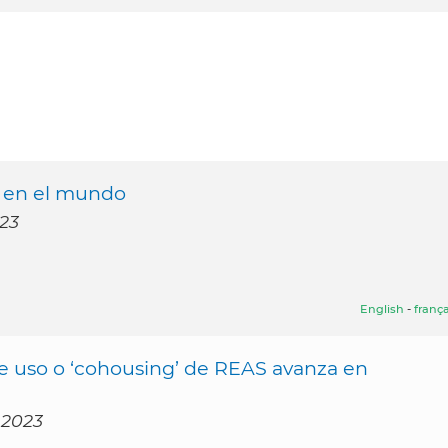
a en el mundo
023
English
-
frança
de uso o ‘cohousing’ de REAS avanza en
 2023