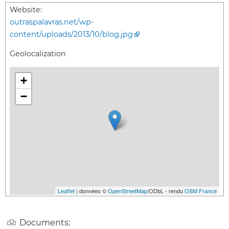
Website:
outraspalavras.net/wp-
content/uploads/2013/10/blog.jpg
Geolocalization
+
−
Leaflet
| données ©
OpenStreetMap
/ODbL - rendu
OSM France
Documents: