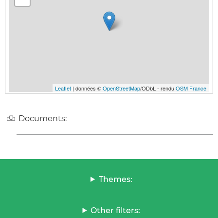
Leaflet
| données ©
OpenStreetMap
/ODbL - rendu
OSM France
Documents:
Themes:
Other filters: