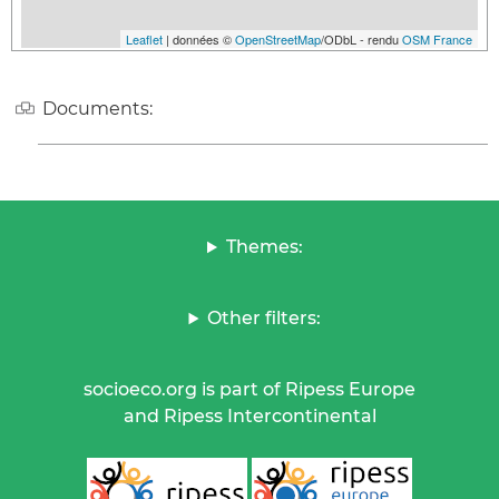
Leaflet
| données ©
OpenStreetMap
/ODbL - rendu
OSM France
Documents:
Themes:
Other filters:
socioeco.org is part of Ripess Europe
and Ripess Intercontinental