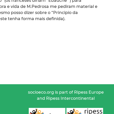
o” (os franceses diriam “Ébauche” ) para
bra e vida de M.Pedrosa me pediram material e
esmo posso dizer sobre o “Principio da
te tenha forma mais definida).
socioeco.org is part of Ripess Europe
and Ripess Intercontinental