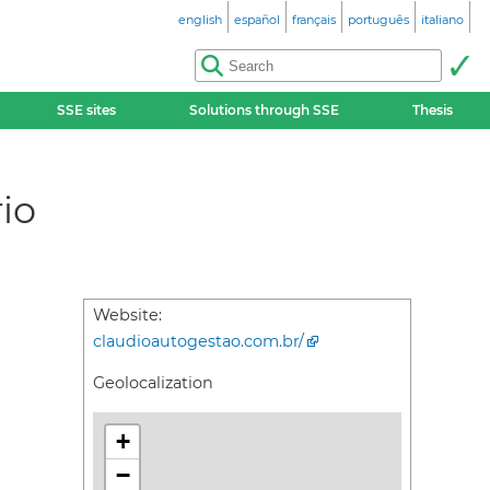
english
español
français
português
italiano
SSE sites
Solutions through SSE
Thesis
io
Website:
claudioautogestao.com.br/
Geolocalization
+
−