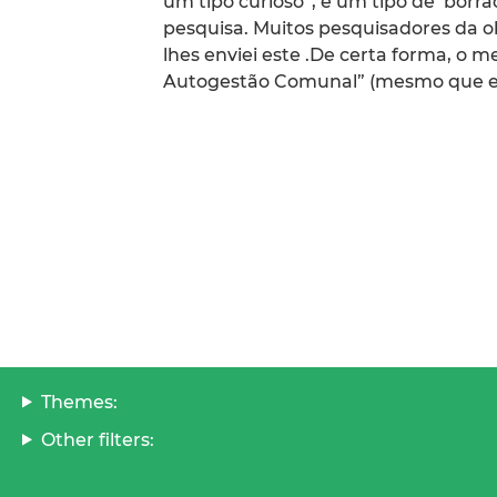
um tipo curioso”, é um tipo de ‘borrã
pesquisa. Muitos pesquisadores da o
lhes enviei este .De certa forma, o m
Autogestão Comunal” (mesmo que es
Themes:
Other filters: