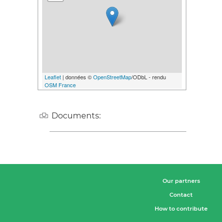
Leaflet
| données ©
OpenStreetMap
/ODbL - rendu
OSM France
Documents:
Our partners
Contact
How to contribute