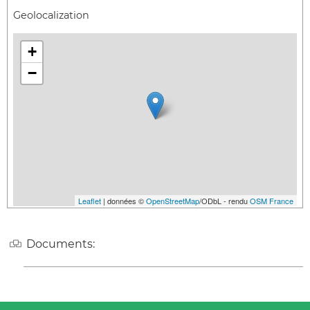
Geolocalization
+
−
Leaflet
| données ©
OpenStreetMap
/ODbL - rendu
OSM France
Documents: