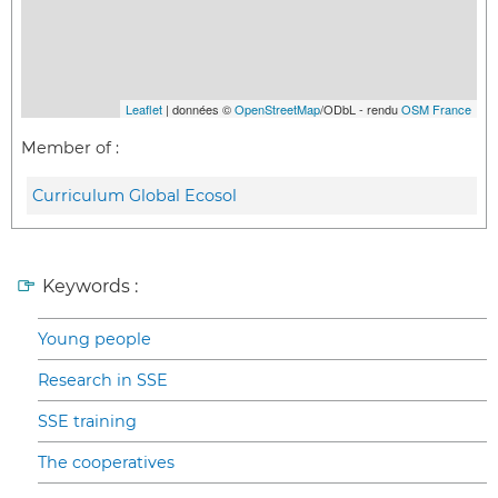
Leaflet
| données ©
OpenStreetMap
/ODbL - rendu
OSM France
Member of :
Curriculum Global Ecosol
Keywords :
Young people
Research in SSE
SSE training
The cooperatives