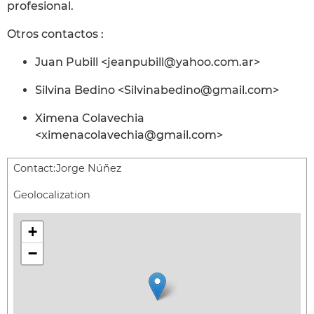
profesional.
Otros contactos :
Juan Pubill <jeanpubill@yahoo.com.ar>
Silvina Bedino <Silvinabedino@gmail.com>
Ximena Colavechia
<ximenacolavechia@gmail.com>
Contact:
Jorge Núñez
Geolocalization
+
−