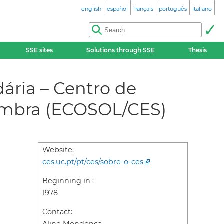
english
español
français
português
italiano
SSE sites
Solutions through SSE
Thesis
ária – Centro de
oimbra (ECOSOL/CES)
Website:
ces.uc.pt/pt/ces/sobre-o-ces
Beginning in :
1978
Contact: