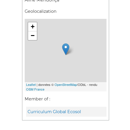
Aline Mendonça
Geolocalization
+
−
Leaflet
| données ©
OpenStreetMap
/ODbL - rendu
OSM France
Member of :
Curriculum Global Ecosol