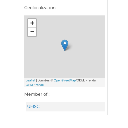
Geolocalization
+
−
Leaflet
| données ©
OpenStreetMap
/ODbL - rendu
OSM France
Member of :
UFISC