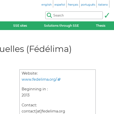
english
español
français
português
italiano
SSE sites
Solutions through SSE
Thesis
uelles (Fédélima)
Website:
www.fedelima.org/
Beginning in :
2013
Contact:
contact[at]fedelima.org