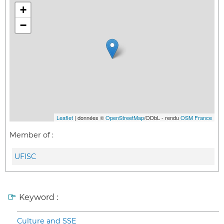
+
−
Leaflet
| données ©
OpenStreetMap
/ODbL - rendu
OSM France
Member of :
UFISC
Keyword :
Culture and SSE