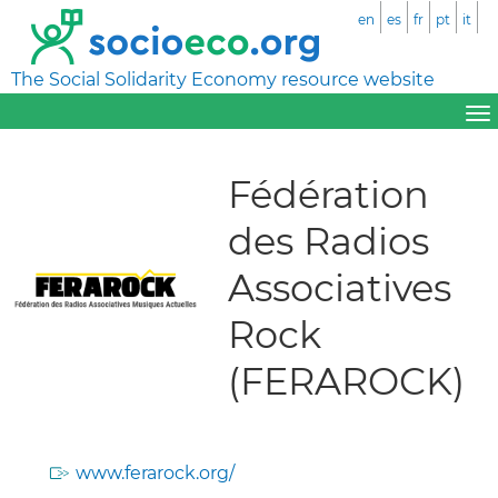
en
es
fr
pt
it
The Social Solidarity Economy resource website
Fédération
des Radios
Associatives
Rock
(FERAROCK)
www.ferarock.org/