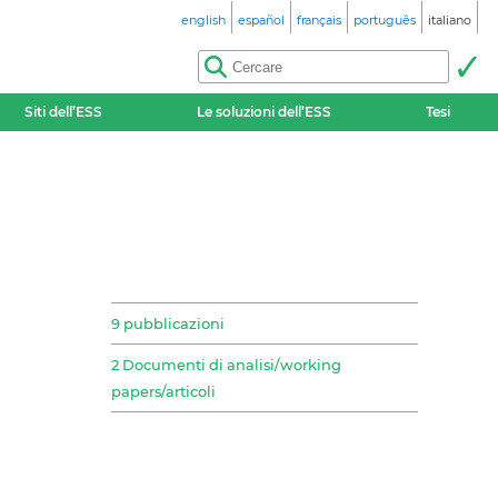
english
español
français
português
italiano
Siti dell’ESS
Le soluzioni dell’ESS
Tesi
9 pubblicazioni
2 Documenti di analisi/working
papers/articoli