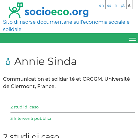
en
es
fr
pt
it
Sito di risorse documentarie sull’economia sociale e
solidale
Annie Sinda
Communication et solidarité et CRCGM, Université
de Clermont, France.
2 studi di caso
3 Interventi pubblici
2 studi di caso