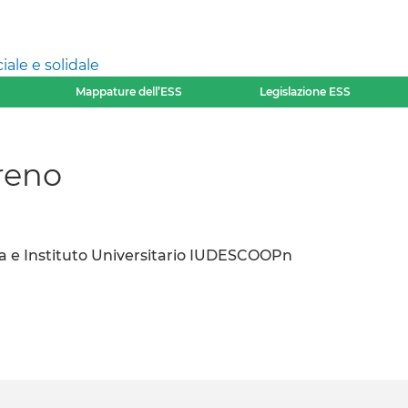
ale e solidale
Mappature dell’ESS
Legislazione ESS
reno
 e Instituto Universitario IUDESCOOPn