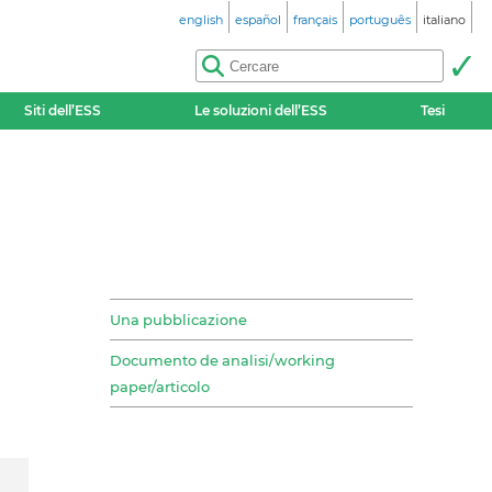
english
español
français
português
italiano
Siti dell’ESS
Le soluzioni dell’ESS
Tesi
Una pubblicazione
Documento de analisi/working
paper/articolo