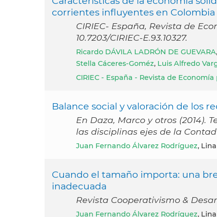
Características de la economía sol
corrientes influyentes en Colombia
CIRIEC- España, Revista de Econo
10.7203/CIRIEC-E.93.10327.
Ricardo DÁVILA LADRÓN DE GUEVARA
Stella Cáceres-Goméz
,
Luis Alfredo Var
CIRIEC - España - Revista de Economía p
Balance social y valoración de los r
En Daza, Marco y otros (2014). 
las disciplinas ejes de la Conta
Juan Fernando Álvarez Rodríguez
, Lin
Cuando el tamaño importa: una bre
inadecuada
Revista Cooperativismo & Desarro
Juan Fernando Álvarez Rodríguez
, Lin