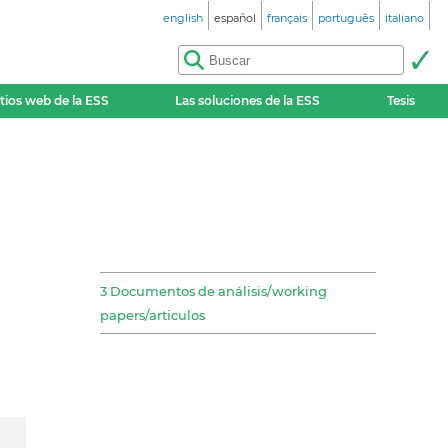
english
español
français
português
italiano
itios web de la ESS
Las soluciones de la ESS
Tesis
3 Documentos de análisis/working
papers/articulos