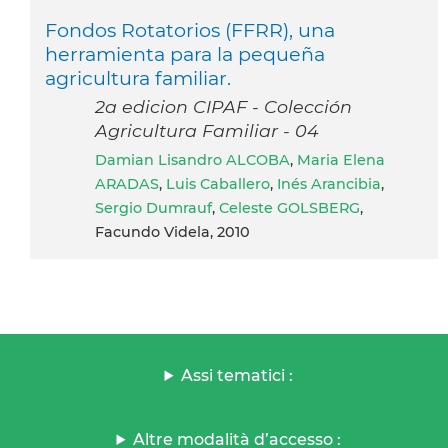
Fondos Rotatorios (FFRR), una
herramienta para la pequeña
agricultura familiar.
2a edicion CIPAF - Colección
Agricultura Familiar - 04
Damian Lisandro ALCOBA
,
Maria Elena
ARADAS
,
Luis Caballero
,
Inés Arancibia
,
Sergio Dumrauf
,
Celeste GOLSBERG
,
Facundo Videla, 2010
Assi tematici :
Altre modalità d’accesso :