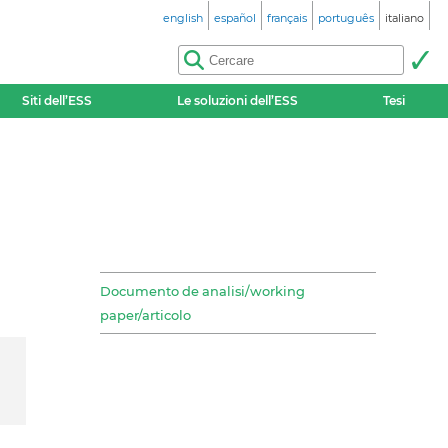
english
español
français
português
italiano
Siti dell’ESS
Le soluzioni dell’ESS
Tesi
Documento de analisi/working
paper/articolo