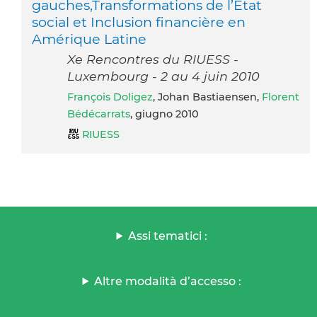
gauches,Transformations de l’Etat
social et Inclusion financière en
Amérique Latine
Xe Rencontres du RIUESS -
Luxembourg - 2 au 4 juin 2010
François Doligez
, Johan Bastiaensen,
Florent
Bédécarrats
, giugno 2010
RIUESS
Assi tematici :
Altre modalità d’accesso :