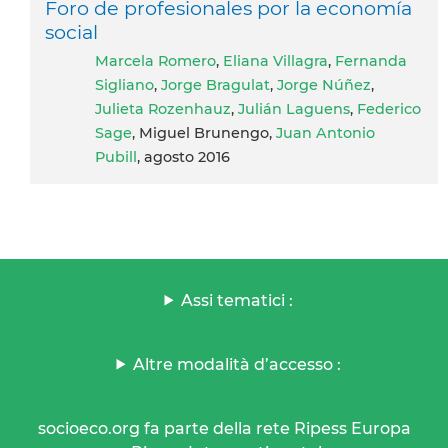
Foro de profesionales por la economía
social
Marcela Romero
,
Eliana Villagra
,
Fernanda
Sigliano
,
Jorge Bragulat
,
Jorge Núñez
,
Julieta Rozenhauz
,
Julián Laguens
,
Federico
Sage
, Miguel Brunengo,
Juan Antonio
Pubill
, agosto 2016
Assi tematici :
Altre modalità d’accesso :
socioeco.org fa parte della rete Ripess Europa