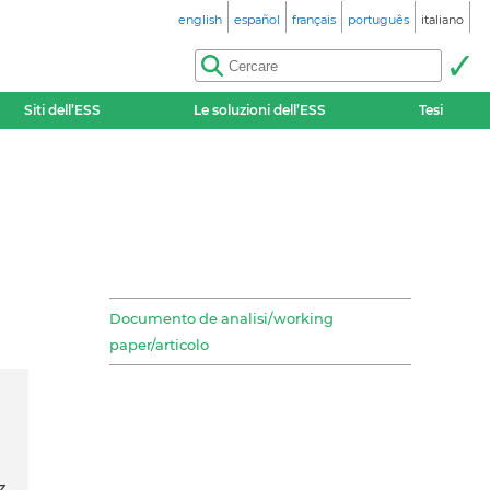
english
español
français
português
italiano
Siti dell’ESS
Le soluzioni dell’ESS
Tesi
Documento de analisi/working
paper/articolo
z