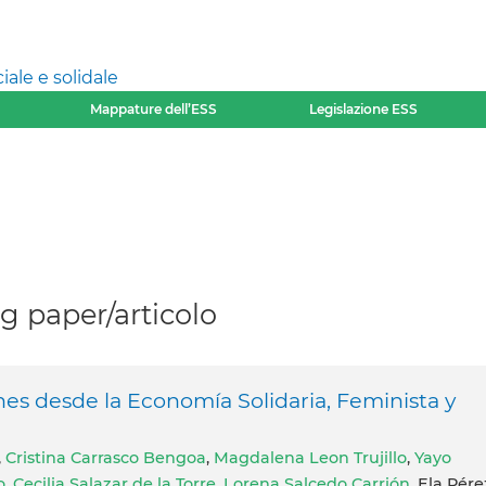
ale e solidale
Mappature dell’ESS
Legislazione ESS
 paper/articolo
nes desde la Economía Solidaria, Feminista y
,
Cristina Carrasco Bengoa
,
Magdalena Leon Trujillo
,
Yayo
o
,
Cecilia Salazar de la Torre
,
Lorena Salcedo Carrión
, Ela Pére