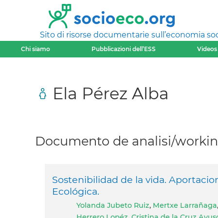
Sito di risorse documentarie sull’economia soci
Chi siamo
Pubblicazioni dell’ESS
Videos
Ela Pérez Alba
Documento de analisi/working
Sostenibilidad de la vida. Aportacio
Ecológica.
Yolanda Jubeto Ruiz
,
Mertxe Larrañaga
Herrero Lopéz
,
Cristina de la Cruz Ayus