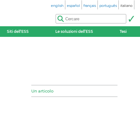
english
español
français
português
italiano
Siti dell’ESS
Le soluzioni dell’ESS
Tesi
Un articolo