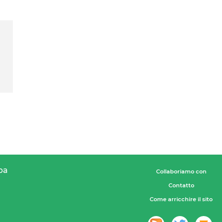
pa
Collaboriamo con
Contatto
Come arricchire il sito