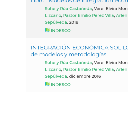
Libro : Modelos de integración econó
Sohely Rúa Castañeda
, Verel Elvira Mon
Lizcano
,
Pastor Emilio Pérez Villa
,
Arlen
Sepúlveda
, 2018
INDESCO
INTEGRACIÓN ECONÓMICA SOLIDAR
de modelos y metodologías
Sohely Rúa Castañeda
, Verel Elvira Mon
Lizcano
,
Pastor Emilio Pérez Villa
,
Arlen
Sepúlveda
, diciembre 2016
INDESCO