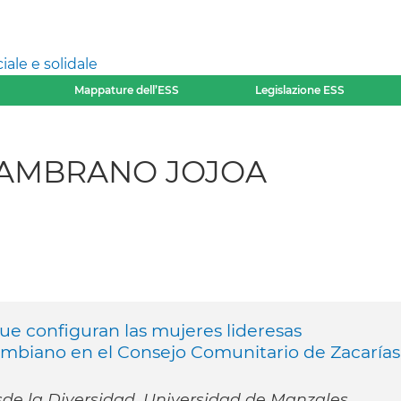
ale e solidale
Mappature dell’ESS
Legislazione ESS
 ZAMBRANO JOJOA
ue configuran las mujeres lideresas
ombiano en el Consejo Comunitario de Zacarías
de la Diversidad, Universidad de Manzales,