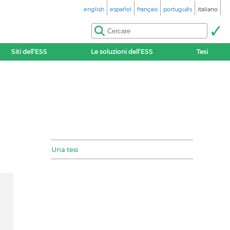
english
español
français
português
italiano
Siti dell’ESS
Le soluzioni dell’ESS
Tesi
Una tesi