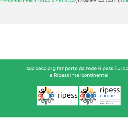
,
Hernando Emilio ZABALA SALAZAR
, Oswaldo SALGADO,
Do
socioeco.org faz parte da rede Ripess Euro
e Ripess Intercontinental