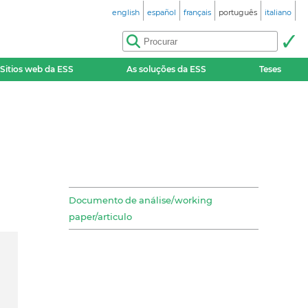
english
español
français
português
italiano
Sitios web da ESS
As soluções da ESS
Teses
Documento de análise/working
paper/articulo